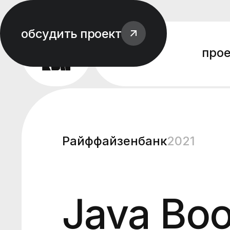
обсудить проект
про
Райффайзенбанк
2021
Java Bo