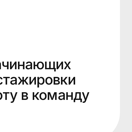
начинающих
стажировки
оту в команду