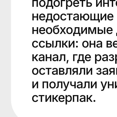
подогреть инт
недостающие 
необходимые 
ссылки: она в
канал, где ра
оставляли зая
и получали у
стикерпак.