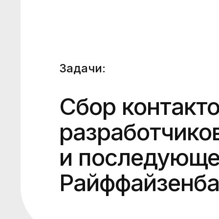
Задачи:
Сбор контакт
разработчико
и последующег
Райффайзенба