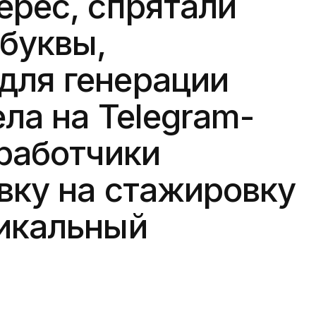
ерес, спрятали
буквы,
для генерации
ела на Telegram-
зработчики
вку на стажировку
никальный