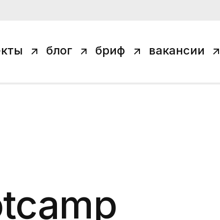
екты
блог
бриф
вакансии
otcamp